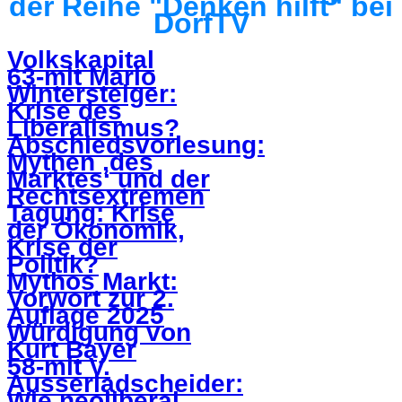
der Reihe "Denken hilft" bei
DorfTV
Volkskapital
63-mit Mario
Wintersteiger:
Krise des
Liberalismus?
Abschiedsvorlesung:
Mythen ‚des
Marktes‘ und der
Rechtsextremen
Tagung: Krise
der Ökonomik,
Krise der
Politik?
Mythos Markt:
Vorwort zur 2.
Auflage 2025
Würdigung von
Kurt Bayer
58-mit V.
Ausserladscheider:
Wie neoliberal