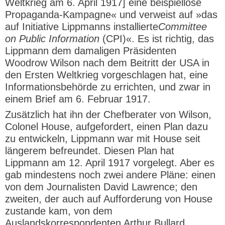
Weltkrieg am 6. April 1917] eine beispiellose
Propaganda-Kampagne« und verweist auf »das
auf Initiative Lippmanns installierte
Committee
on Public Information
(CPI)«. Es ist richtig, das
Lippmann dem damaligen Präsidenten
Woodrow Wilson nach dem Beitritt der USA in
den Ersten Weltkrieg vorgeschlagen hat, eine
Informationsbehörde zu errichten, und zwar in
einem Brief am 6. Februar 1917.
Zusätzlich hat ihn der Chefberater von Wilson,
Colonel House, aufgefordert, einen Plan dazu
zu entwickeln, Lippmann war mit House seit
längerem befreundet. Diesen Plan hat
Lippmann am 12. April 1917 vorgelegt. Aber es
gab mindestens noch zwei andere Pläne: einen
von dem Journalisten David Lawrence; den
zweiten, der auch auf Aufforderung von House
zustande kam, von dem
Auslandskorrespondenten Arthur Bullard.