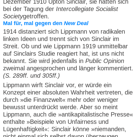
Dezember 1910 Upton Sinclair, sie hatten sich
bei der Tagung der
Intercollegiate Socialist
Society
getroffen.
Mal für, mal gegen den
New Deal
1914 distanziert sich Lippmann von radikalen
linken Ideen und trennt sich von Sinclair im
Streit. Ob und wie Lippmann 1919 unmittelbar
auf Sinclairs Studie reagiert hat, ist uns nicht
bekannt. Sie wird jedenfalls in
Public Opinion
zweimal angesprochen und länger kommentiert.
(S. 289ff. und 305ff.)
Lippmann wirft Sinclair vor, er würde ein
Konzept einer absoluten Wahrheit vertreten, die
durch »die Finanzwelt« mehr oder weniger
bewusst unterdrückt werde. Aber so meint
Lippmann, auch die »antikapitalistische Presse«
enthalte »Beispiele von Unfairness und
Lügenhaftigkeit«: Sinclair könne »niemanden,
nicht einmal sich selbst davon überzeugen,