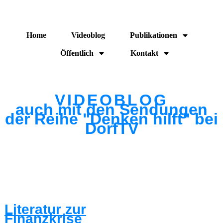
Home
Videoblog
Publikationen
Öffentlich
Kontakt
VIDEOBLOG
auch mit den Sendungen
der Reihe "Denken hilft" bei
DorfTV
Literatur zur
Finanzkrise